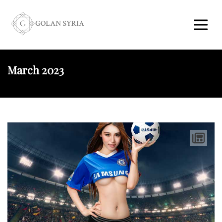
S
k
i
p
t
B
o
A
c
N
o
March 2023
n
D
t
A
e
R
n
J
t
U
D
I
B
O
L
A
O
N
LI
N
E