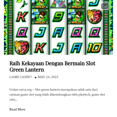
Raih Kekayaan Dengan Bermain Slot
Green Lantern
MAY 24, 2023
GAME CASINO
Golan-syria.org – Slot green lantern merupakan salah satu dari
ratusan game slot yang telah dikembangkan oleh playtech, game slot
satu...
Read More