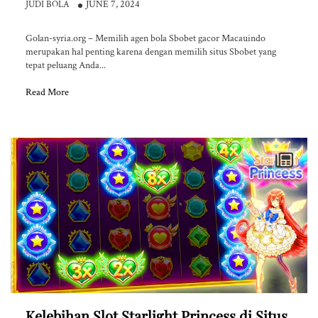
JUNE 7, 2024
JUDI BOLA
E
R
Golan-syria.org – Memilih agen bola Sbobet gacor Macauindo
E
merupakan hal penting karena dengan memilih situs Sbobet yang
S
tepat peluang Anda...
M
I
Read More
D
A
N
A
G
E
N
I
D
N
P
O
K
E
R
T
Kelebihan Slot Starlight Princess di Situs