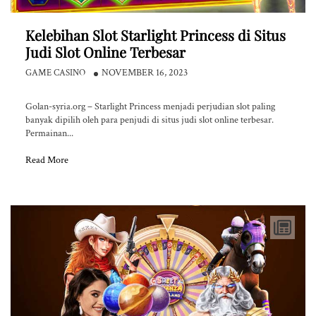
R
E
Kelebihan Slot Starlight Princess di Situs
S
Judi Slot Online Terbesar
M
I
NOVEMBER 16, 2023
GAME CASINO
D
A
Golan-syria.org – Starlight Princess menjadi perjudian slot paling
N
banyak dipilih oleh para penjudi di situs judi slot online terbesar.
A
Permainan...
G
E
Read More
N
I
D
N
P
O
K
E
R
T
E