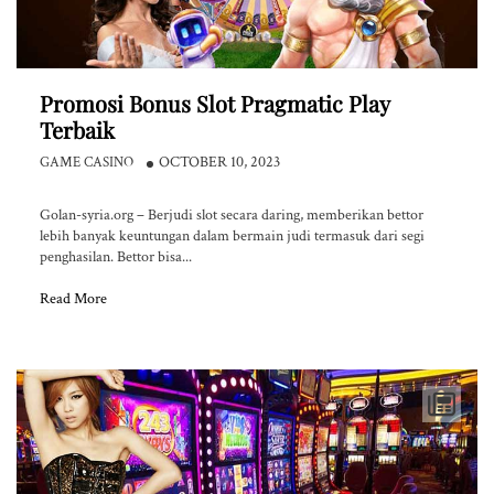
R
P
E
R
C
Promosi Bonus Slot Pragmatic Play
A
Terbaik
Y
OCTOBER 10, 2023
A
GAME CASINO
Golan-syria.org – Berjudi slot secara daring, memberikan bettor
lebih banyak keuntungan dalam bermain judi termasuk dari segi
penghasilan. Bettor bisa...
Read More