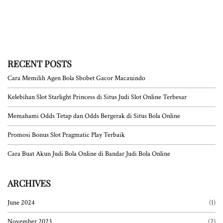
a
P
P
o
v
o
s
s
i
t
t
g
a
RECENT POSTS
t
Cara Memilih Agen Bola Sbobet Gacor Macauindo
i
o
Kelebihan Slot Starlight Princess di Situs Judi Slot Online Terbesar
n
Memahami Odds Tetap dan Odds Bergerak di Situs Bola Online
Promosi Bonus Slot Pragmatic Play Terbaik
Cara Buat Akun Judi Bola Online di Bandar Judi Bola Online
ARCHIVES
June 2024
(1)
November 2023
(2)