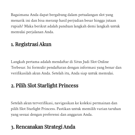
Bagaimana Anda dapat bergabung dalam petualangan slot yang
menarik ini dan bisa meraup hasil perjudian besar hingga jutaan
rupiah? Maka berikut adalah panduan langkah demi langkah untuk
memulai perjalanan Anda.
1. Registrasi Akun
Langkah pertama adalah mendaftar di Situs Judi Slot Online
Terbesar. Isi formulir pendaftaran dengan informasi yang benar dan
verifikasilah akun Anda. Setelah itu, Anda siap untuk memulai.
2. Pilih Slot Starlight Princess
Setelah akun terverifikasi, navigasikan ke koleksi permainan dan
pilih Slot Starlight Princess. Pastikan untuk memilih varian taruhan
yang sesuai dengan preferensi dan anggaran Anda.
3. Rencanakan Strategi Anda