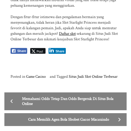
peluang kemenangan yang menggiurkan.
Dengan fitur-fitur istimewa dan pengalaman bermain yang
menyenangkan, tidak heran jika Slot Starlight Princess menjadi
favorit di kalangan pemain. Jadi, apakah Anda siap untuk memutar
gulungan dan meraih jackpot?
D
aftar slot
sekarang di Situs Judi Slot
Online Terbesar dan nikmati keajaiban Slot Starlight Princess!
Post
Share
Share
Posted in
and
Tagged
Situs Judi Slot Online Terbesar
Game Casino
P
P
Memahami Odds Tetap Dan Odds Bergerak Di Situs Bola
r
o
Online
e
s
v
i
N
t
o
Cara Memilih Agen Bola Sbobet Gacor Macauindo
e
u
n
x
s
t