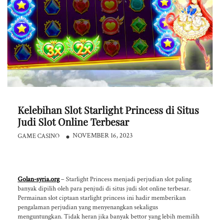
R
E
S
M
I
D
A
N
A
G
E
Kelebihan Slot Starlight Princess di Situs
N
Judi Slot Online Terbesar
I
D
NOVEMBER 16, 2023
GAME CASINO
N
P
O
K
Golan-syria.org
– Starlight Princess menjadi perjudian slot paling
E
banyak dipilih oleh para penjudi di situs judi slot online terbesar.
R
Permainan slot ciptaan starlight princess ini hadir memberikan
T
pengalaman perjudian yang menyenangkan sekaligus
E
menguntungkan. Tidak heran jika banyak bettor yang lebih memilih