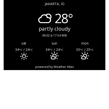
JAKARTA, ID
28°
partly cloudy
06:02
17:54 WIB
sat
sun
mon
34
/ 24
34
/ 24
33
/ 25
°C
°C
°C
°C
°C
°C
powered by
Weather Atlas