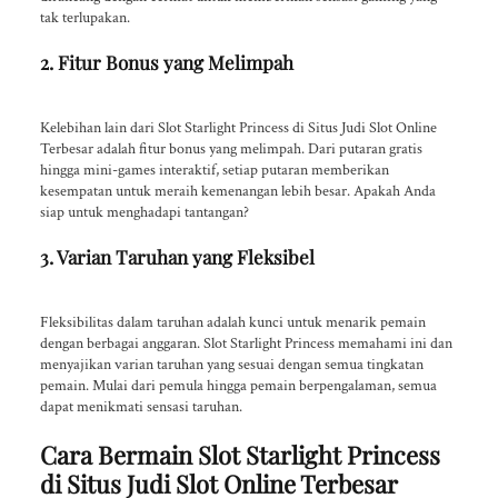
tak terlupakan.
2. Fitur Bonus yang Melimpah
Kelebihan lain dari Slot Starlight Princess di Situs Judi Slot Online
Terbesar adalah fitur bonus yang melimpah. Dari putaran gratis
hingga mini-games interaktif, setiap putaran memberikan
kesempatan untuk meraih kemenangan lebih besar. Apakah Anda
siap untuk menghadapi tantangan?
3. Varian Taruhan yang Fleksibel
Fleksibilitas dalam taruhan adalah kunci untuk menarik pemain
dengan berbagai anggaran. Slot Starlight Princess memahami ini dan
menyajikan varian taruhan yang sesuai dengan semua tingkatan
pemain. Mulai dari pemula hingga pemain berpengalaman, semua
dapat menikmati sensasi taruhan.
Cara Bermain Slot Starlight Princess
di Situs Judi Slot Online Terbesar