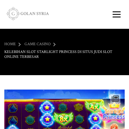
S
k
i
p
t
B
o
A
c
N
o
n
D
HOME
GAME CASINO
t
A
e
KELEBIHAN SLOT STARLIGHT PRINCESS DI SITUS JUDI SLOT
R
n
ONLINE TERBESAR
J
t
U
D
I
B
O
L
A
O
N
LI
N
E