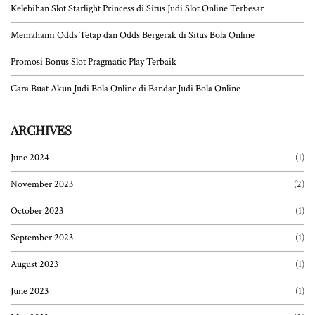
o
Kelebihan Slot Starlight Princess di Situs Judi Slot Online Terbesar
n
Memahami Odds Tetap dan Odds Bergerak di Situs Bola Online
Promosi Bonus Slot Pragmatic Play Terbaik
Cara Buat Akun Judi Bola Online di Bandar Judi Bola Online
ARCHIVES
June 2024
(1)
November 2023
(2)
October 2023
(1)
September 2023
(1)
August 2023
(1)
June 2023
(1)