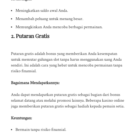
Meningkatkan saldo awal Anda.
Menambah peluang untuk menang besar.
Memungkinkan Anda mencoba berbagai permainan.
2.
Putaran Gratis
Putaran gratis adalah bonus yang memberikan Anda kesempatan
untuk memutar gulungan slot tanpa harus menggunakan uang Anda
sendiri. Ini adalah cara yang hebat untuk mencoba permainan tanpa
risiko finansial.
Bagaimana Mendapatkannya:
Anda dapat mendapatkan putaran gratis sebagai bagian dari bonus
selamat datang atau melalui promosi lainnya. Beberapa kasino online
juga memberikan putaran gratis sebagai hadiah kepada pemain setia.
Keuntungan:
Bermain tanpa risiko finansial.