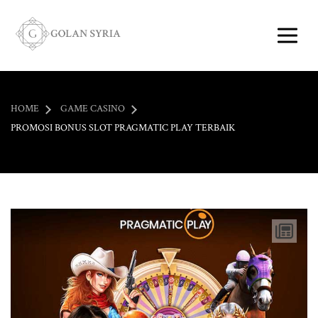
S
k
i
p
t
B
o
A
c
N
o
n
D
HOME
GAME CASINO
t
A
e
PROMOSI BONUS SLOT PRAGMATIC PLAY TERBAIK
R
n
J
t
U
D
I
B
O
L
A
O
N
LI
N
E