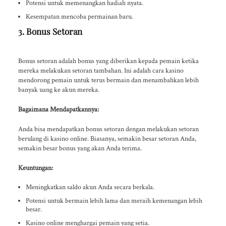
Potensi untuk memenangkan hadiah nyata.
Kesempatan mencoba permainan baru.
3.
Bonus Setoran
Bonus setoran adalah bonus yang diberikan kepada pemain ketika
mereka melakukan setoran tambahan. Ini adalah cara kasino
mendorong pemain untuk terus bermain dan menambahkan lebih
banyak uang ke akun mereka.
Bagaimana Mendapatkannya:
Anda bisa mendapatkan bonus setoran dengan melakukan setoran
berulang di kasino online. Biasanya, semakin besar setoran Anda,
semakin besar bonus yang akan Anda terima.
Keuntungan:
Meningkatkan saldo akun Anda secara berkala.
Potensi untuk bermain lebih lama dan meraih kemenangan lebih
besar.
Kasino online menghargai pemain yang setia.