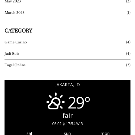
May 2023
(2)
March 2023
(1)
CATEGORY
Game Casino
(4)
Judi Bola
(4)
Togel Online
(2)
JAKARTA, ID
29°
fair
06:02
17:54 WIB
sat
sun
mon