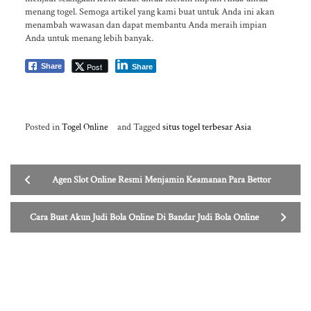
menang togel. Semoga artikel yang kami buat untuk Anda ini akan
menambah wawasan dan dapat membantu Anda meraih impian
Anda untuk menang lebih banyak.
Post
Share
Share
Posted in
and
Tagged
situs togel terbesar Asia
Togel Online
P
P
Agen Slot Online Resmi Menjamin Keamanan Para Bettor
r
o
e
s
v
N
i
Cara Buat Akun Judi Bola Online Di Bandar Judi Bola Online
e
t
o
x
u
n
t
s
P
a
P
o
o
v
s
s
t
i
t