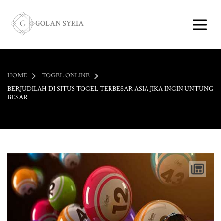
S
k
i
p
t
B
o
A
c
N
o
n
D
HOME
TOGEL ONLINE
t
A
e
BERJUDILAH DI SITUS TOGEL TERBESAR ASIA JIKA INGIN UNTUNG
R
n
BESAR
J
t
U
D
I
B
O
L
A
O
N
LI
N
E