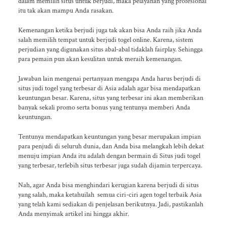
dalam memilih situs untuk berjudi, maka pelayanan yang profesional
itu tak akan mampu Anda rasakan.
Kemenangan ketika berjudi juga tak akan bisa Anda raih jika Anda
salah memilih tempat untuk berjudi togel online. Karena, sistem
perjudian yang digunakan situs abal-abal tidaklah fairplay. Sehingga
para pemain pun akan kesulitan untuk meraih kemenangan.
Jawaban lain mengenai pertanyaan mengapa Anda harus berjudi di
situs judi togel yang terbesar di Asia adalah agar bisa mendapatkan
keuntungan besar. Karena, situs yang terbesar ini akan memberikan
banyak sekali promo serta bonus yang tentunya memberi Anda
keuntungan.
Tentunya mendapatkan keuntungan yang besar merupakan impian
para penjudi di seluruh dunia, dan Anda bisa melangkah lebih dekat
menuju impian Anda itu adalah dengan bermain di Situs judi togel
yang terbesar, terlebih situs terbesar juga sudah dijamin terpercaya.
Nah, agar Anda bisa menghindari kerugian karena berjudi di situs
yang salah, maka ketahuilah semua ciri-ciri agen togel terbaik Asia
yang telah kami sediakan di penjelasan berikutnya. Jadi, pastikanlah
Anda menyimak artikel ini hingga akhir.