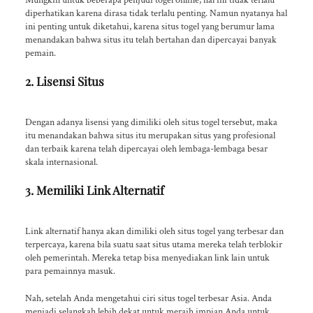
diperhatikan karena dirasa tidak terlalu penting. Namun nyatanya hal
ini penting untuk diketahui, karena situs togel yang berumur lama
menandakan bahwa situs itu telah bertahan dan dipercayai banyak
pemain.
2. Lisensi Situs
Dengan adanya lisensi yang dimiliki oleh situs togel tersebut, maka
itu menandakan bahwa situs itu merupakan situs yang profesional
dan terbaik karena telah dipercayai oleh lembaga-lembaga besar
skala internasional.
3. Memiliki Link Alternatif
Link alternatif hanya akan dimiliki oleh situs togel yang terbesar dan
terpercaya, karena bila suatu saat situs utama mereka telah terblokir
oleh pemerintah. Mereka tetap bisa menyediakan link lain untuk
para pemainnya masuk.
Nah, setelah Anda mengetahui ciri situs togel terbesar Asia. Anda
menjadi selangkah lebih dekat untuk meraih impian Anda untuk